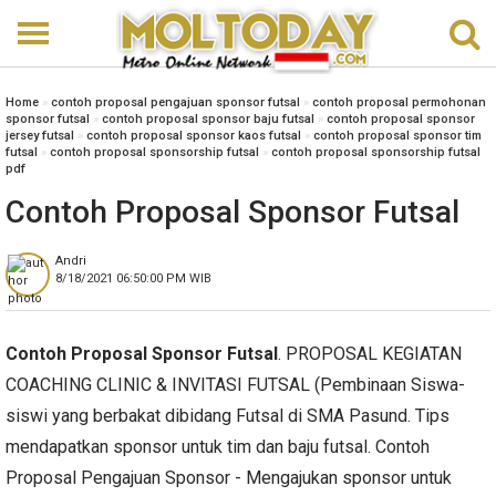
Home
»
contoh proposal pengajuan sponsor futsal
»
contoh proposal permohonan
sponsor futsal
»
contoh proposal sponsor baju futsal
»
contoh proposal sponsor
jersey futsal
»
contoh proposal sponsor kaos futsal
»
contoh proposal sponsor tim
futsal
»
contoh proposal sponsorship futsal
»
contoh proposal sponsorship futsal
pdf
Contoh Proposal Sponsor Futsal
Andri
8/18/2021 06:50:00 PM
WIB
Contoh Proposal Sponsor Futsal
. PROPOSAL KEGIATAN
COACHING CLINIC & INVITASI FUTSAL (Pembinaan Siswa-
siswi yang berbakat dibidang Futsal di SMA Pasund. Tips
mendapatkan sponsor untuk tim dan baju futsal. Contoh
Proposal Pengajuan Sponsor - Mengajukan sponsor untuk