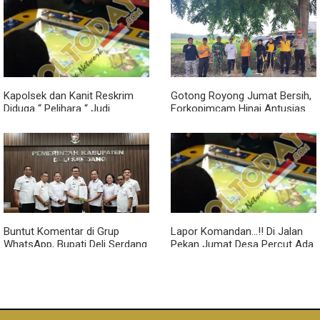
Kapolsek dan Kanit Reskrim
Gotong Royong Jumat Bersih,
Diduga “ Pelihara “ Judi
Forkopimcam Hinai Antusias
Tembak Ikan di Desa Rumah
Sambut Kedatangan Siswa
Gerat, Kapolresta Deli Serdang
SPN Polda Sumut
dan Kapolda Sumut Diminta
Turun Tangan
Buntut Komentar di Grup
Lapor Komandan...!! Di Jalan
WhatsApp, Bupati Deli Serdang
Pekan Jumat Desa Percut Ada
Berhentikan Ketua FKDM,
Judi Tembak Ikan Beroperasi
Kesbangpol Mengundurkan Diri
Pada malam Hari, Dikabarkan
Milik Siallagan