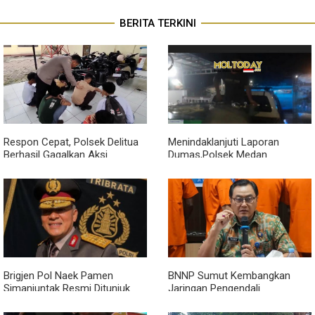
BERITA TERKINI
Respon Cepat, Polsek Delitua
Menindaklanjuti Laporan
Berhasil Gagalkan Aksi
Dumas,Polsek Medan
Tawuran Pelajar di Jl. Brigjen
Tuntungan Amankan Meja Judi
Zein Hamid, 14 Orang Pelajar
Tembak Ikan di Jl.Pales VII
Diamankan Ke Komando
Brigjen Pol Naek Pamen
BNNP Sumut Kembangkan
Simanjuntak Resmi Ditunjuk
Jaringan Pengendali
sebagai Wakapolda Sumut
Penyelundupan Ganja Seberat
92 Kg di Sibolangit