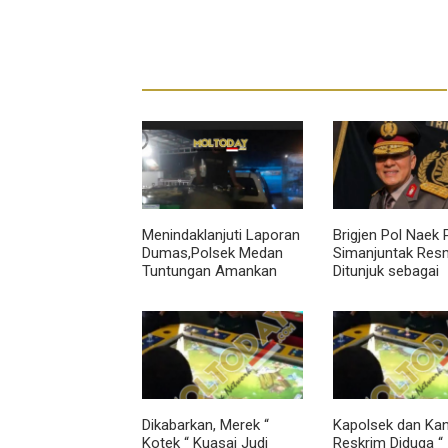
Menindaklanjuti Laporan
Brigjen Pol Naek
Dumas,Polsek Medan
Simanjuntak Res
Tuntungan Amankan
Ditunjuk sebagai
Meja Judi Tembak Ikan
Wakapolda Sumu
di Jl.Pales VII
Dikabarkan, Merek “
Kapolsek dan Kan
Kotek “ Kuasai Judi
Reskrim Diduga “