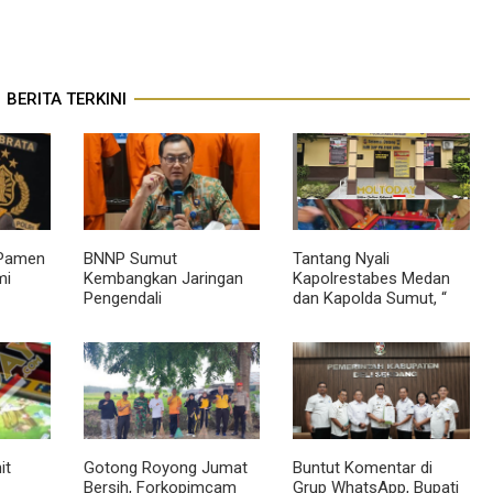
BERITA TERKINI
 Pamen
BNNP Sumut
Tantang Nyali
mi
Kembangkan Jaringan
Kapolrestabes Medan
Pengendali
dan Kapolda Sumut, “
t
Penyelundupan Ganja
Kotek “ Kibarkan
Seberat 92 Kg di
Bendera Judi Tembak
Sibolangit
Ikan di Medan
Tuntungan
it
Gotong Royong Jumat
Buntut Komentar di
Bersih, Forkopimcam
Grup WhatsApp, Bupati