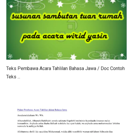
Teks Pembawa Acara Tahlilan Bahasa Jawa / Doc Contoh
Teks ...