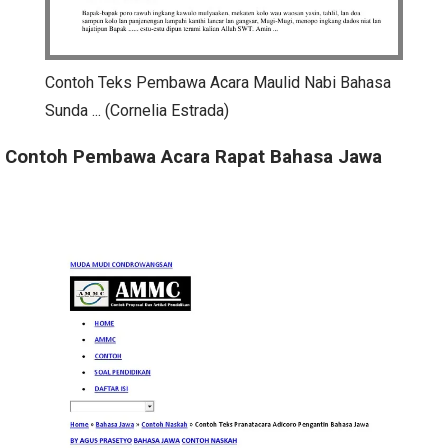
Contoh Teks Pembawa Acara Maulid Nabi Bahasa
Sunda ... (Cornelia Estrada)
Contoh Pembawa Acara Rapat Bahasa Jawa