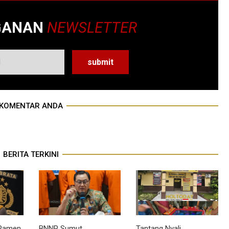
GANAN
NEWSLETTER
KOMENTAR ANDA
BERITA TERKINI
 Pamen
BNNP Sumut
Tantang Nyali