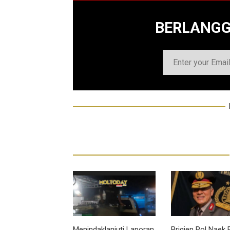
BERLANG
Menindaklanjuti Laporan
Brigjen Pol Naek